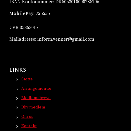
IBAN Kontonummer: DK5053010000285106
MobilePay:
725555
CVR 35363017
Mailadresse:
inform.venner@gmail.com
LINKS
Støtte
Arrangementer
Medlemsbreve
Bliv medlem
Om os
Kontakt