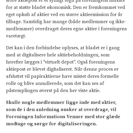
store aktiepost er et synligt tegn på foreningens indsats
for at støtte bladet økonomisk. Den er fremkommet ved
eget opkøb af aktier ved en større aktieemission for år
tilbage. Samtidig har mange (både medlemmer og ikke-
medlemmer) overdraget deres egne aktier i foreningens
varetægt.
Det kan i den forbindelse oplyses, at bladet er i gang
med at digitalisere hele aktiebeholdningen, som
herefter lægges i "virtuelt depot". Også foreningens
aktiepost er blevet digitaliseret. Når denne proces er
afsluttet vil papiraktierne have mistet deres formelle
rolle og blive annullerede, som det kan ses af
påstemplingen øverst på den her viste aktie.
Skulle nogle medlemmer ligge inde med aktier,
som de i den anledning ønsker at overdrage, vil
Foreningen Informations Venner med stor glæde
modtage og sørge for digitaliseringen
.