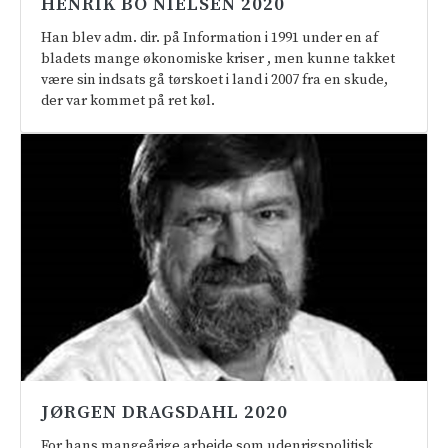
HENRIK BO NIELSEN 2020
Han blev adm. dir. på Information i 1991 under en af
bladets mange økonomiske kriser , men kunne takket
være sin indsats gå tørskoet i land i 2007 fra en skude,
der var kommet på ret køl.
JØRGEN DRAGSDAHL 2020
For hans mangeårige arbejde som udenrigspolitisk