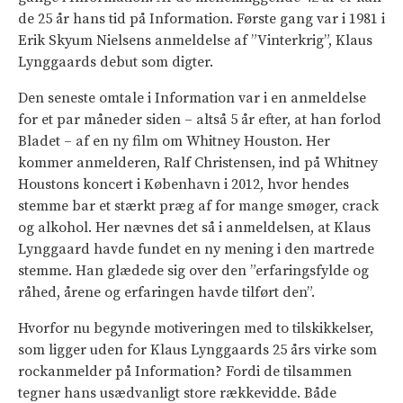
de 25 år hans tid på Information. Første gang var i 1981 i
Erik Skyum Nielsens anmeldelse af ”Vinterkrig”, Klaus
Lynggaards debut som digter.
Den seneste omtale i Information var i en anmeldelse
for et par måneder siden – altså 5 år efter, at han forlod
Bladet – af en ny film om Whitney Houston. Her
kommer anmelderen, Ralf Christensen, ind på Whitney
Houstons koncert i København i 2012, hvor hendes
stemme bar et stærkt præg af for mange smøger, crack
og alkohol. Her nævnes det så i anmeldelsen, at Klaus
Lynggaard havde fundet en ny mening i den martrede
stemme. Han glædede sig over den ”erfaringsfylde og
råhed, årene og erfaringen havde tilført den”.
Hvorfor nu begynde motiveringen med to tilskikkelser,
som ligger uden for Klaus Lynggaards 25 års virke som
rockanmelder på Information? Fordi de tilsammen
tegner hans usædvanligt store rækkevidde. Både